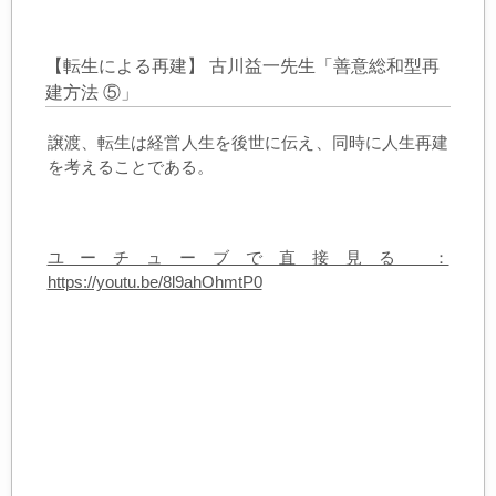
【転生による再建】 古川益一先生「善意総和型再
建方法 ⑤」
譲渡、転生は経営人生を後世に伝え、同時に人生再建
を考えることである。
ユーチューブで直接見る ：
https://youtu.be/8l9ahOhmtP0