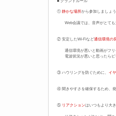
■ グランドルール
①
静かな場所
から参加しましょ
Web会議では、音声がとても
② 安定したWi-Fiなど
通信環境の
通信環境が悪いと動画がフリー
電波状況が悪いと思ったらビ
③ ハウリングを防ぐために、
イ
④ 聞きやすさを確保するため、
⑤
リアクション
はいつもより大