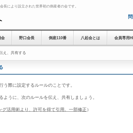
一会長により設立された世界初の倒産者の会です。
問
倒会
野口会長
倒産110番
八起会とは
会員専用H
伝え、共有する
る
行う際に設定するルールのことです。
るように、次のルールを伝え、共有しましょう。
ィング活用術より、許可を得て引用。一部修正
）